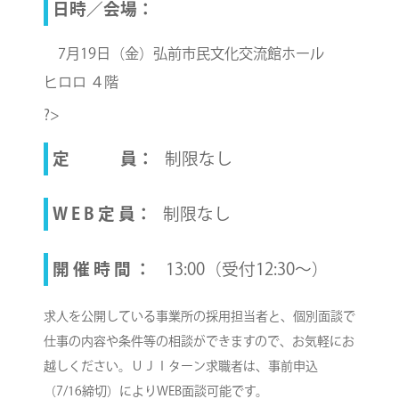
日時／会場：
7月19日（金）
弘前市民文化交流館ホール
ヒロロ ４階
?>
定 員：
制限なし
W E B 定 員：
制限なし
開 催 時 間 ：
13:00（受付12:30～）
求人を公開している事業所の採用担当者と、個別面談で
仕事の内容や条件等の相談ができますので、お気軽にお
越しください。ＵＪＩターン求職者は、事前申込
（7/16締切）によりWEB面談可能です。